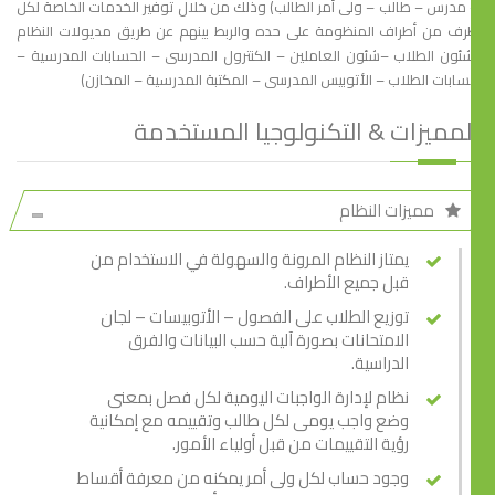
مدرس – طالب – ولى أمر الطالب) وذلك من خلال توفير الخدمات الخاصة لكل
ف من أطراف المنظومة على حده والربط بينهم عن طريق مديولات النظام
ئون الطلاب –شئون العاملين – الكنترول المدرسى – الحسابات المدرسية –
ابات الطلاب – الأتوبيس المدرسى – المكتبة المدرسية – المخازن)
لمميزات & التكنولوجيا المستخدمة
مميزات النظام
يمتاز النظام المرونة والسهولة في الاستخدام من
قبل جميع الأطراف.
توزيع الطلاب على الفصول – الأتوبيسات – لجان
الامتحانات بصورة آلية حسب البيانات والفرق
الدراسية.
نظام لإدارة الواجبات اليومية لكل فصل بمعنى
وضع واجب يومى لكل طالب وتقييمه مع إمكانية
رؤية التقييمات من قبل أولياء الأمور.
وجود حساب لكل ولى أمر يمكنه من معرفة أقساط