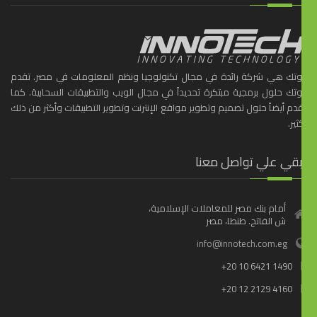
ّوتك هي شركة رائدة في مجال تكنولوجيا ونظم المعلومات في مصر. تقدم
ّوتك حلول برمجية مبتكرة تحديداً في مجال الويب والتطبيقات السحابية. كما
دم أيضاً حلول تصميم وتطوير مواقع الإنترنت وتطوير التطبيقات وأكثر من ذلك
ثير.
بقي علي تواصل معنا
أمام بنك مصر للمعاملات الإسلامية،
ش الفاتح. طنطا، مصر
info@innotech.com.eg
+20 10 6421 1490
+20 12 2129 4160