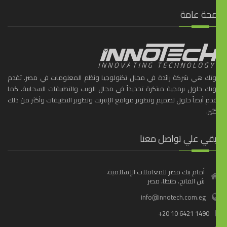
محة عامة
ّوتك هي شركة رائدة في مجال تكنولوجيا ونظم المعلومات في مصر. تقدم
ّوتك حلول برمجية مبتكرة تحديداً في مجال الويب والتطبيقات السحابية. كما
دم أيضاً حلول تصميم وتطوير مواقع الإنترنت وتطوير التطبيقات وأكثر من ذلك
ثير.
بقي علي تواصل معنا
أمام بنك مصر للمعاملات الإسلامية،
ش الفاتح. طنطا، مصر
info@innotech.com.eg
+20 10 6421 1490