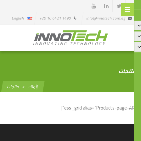
English
1490 6421 10 20+
info@innotech.com.eg
تجات
إنّوتك
>
منتجات