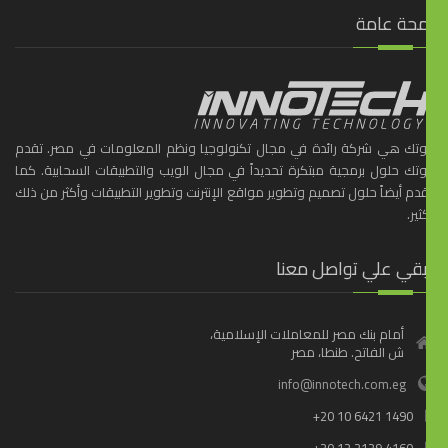
محة عامة
ّوتك هي شركة رائدة في مجال تكنولوجيا ونظم المعلومات في مصر. تقدم
ّوتك حلول برمجية مبتكرة تحديداً في مجال الويب والتطبيقات السحابية. كما
دم أيضاً حلول تصميم وتطوير مواقع الإنترنت وتطوير التطبيقات وأكثر من ذلك
ثير.
بقي علي تواصل معنا
أمام بنك مصر للمعاملات الإسلامية،
ش الفاتح. طنطا، مصر
info@innotech.com.eg
+20 10 6421 1490
+20 12 2129 4160