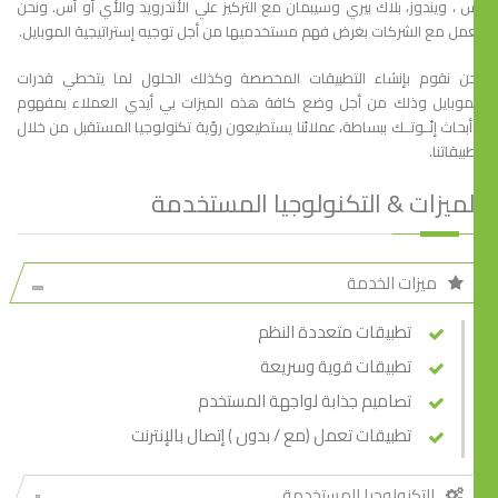
 ، ويندوز، بلاك بيري وسيبمان مع التركيز علي الأندرويد والأي أو أس. ونحن
مل مع الشركات بغرض فهم مستخدميها من أجل توجيه إستراتيجية الموبايل.
ن نقوم بإنشاء التطبيقات المخصصة وكذلك الحلول لما يتخطي قدرات
موبايل وذلك من أجل وضع كافة هذه الميزات بي أيدي العملاء بمفهوم
بحاث إنّــوتــك ببساطة، عملائنا يستطيعون رؤية تكنولوجيا المستقبل من خلال
بيقاتنا.
لميزات & التكنولوجيا المستخدمة
ميزات الخدمة
تطبيقات متعددة النظم
تطبيقات قوية وسريعة
تصاميم جذابة لواجهة المستخدم
تطبيقات تعمل (مع / بدون ) إتصال بالإنترنت
التكنولوجيا المستخدمة