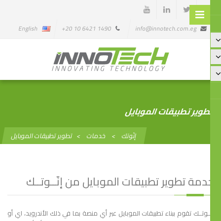
English
1490 6421 10 20+
info@innotech.com.eg
وير تطبيقات الموبايل
إنّوتك
>
خدمات
>
تطوير تطبيقات الموبايل
دمة تطوير تطبيقات الموبايل من إنّــوتــك
ّــوتــك تقوم ببناء تطبيقات الموبايل عبر أي منصة بما في ذلك الأندرويد، اي أو