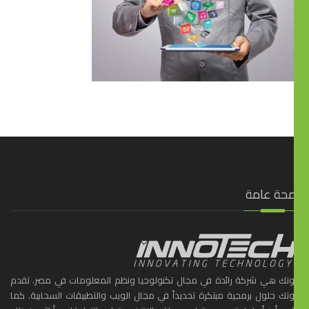
محة عامة
ّوتك هي شركة رائدة في مجال تكنولوجيا ونظم المعلومات في مصر. تقدم
ّوتك حلول برمجية مبتكرة تحديداً في مجال الويب والتطبيقات السحابية. كما