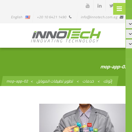
English
1490 6421 10 20+
info@innotech.com.eg
mop-app-
إنّوتك
>
خدمات
>
تطوير تطبيقات الموبايل
>
mop-app-02