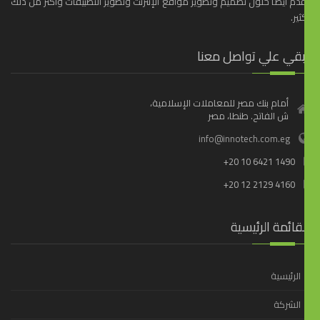
دم أيضاً حلول تصميم وتطوير مواقع الإنترنت وتطوير التطبيقات وأكثر من ذلك
ثير.
بقي علي تواصل معنا
أمام بنك مصر للمعاملات الإسلامية،
ش الفاتح. طنطا، مصر
info@innotech.com.eg
+20 10 6421 1490
+20 12 2129 4160
قائمة الرئيسية
الرئيسية
الشركة