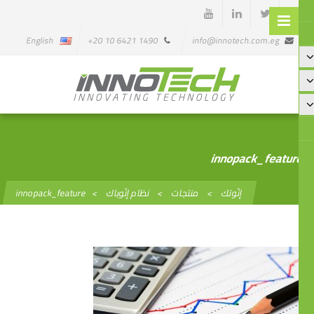
English
1490 6421 10 20+
info@innotech.com.eg
innopack_featu
إنّوتك
>
منتجات
>
نظام إنّوباك
>
innopack_feature