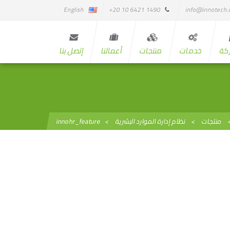
English
1490 6421 10 20+
info@innotech
كة
خدمات
منتجات
أعمالنا
إتصل بنا
منتجات
>
نظام إدارة الموارد البشرية
>
innohr_feature