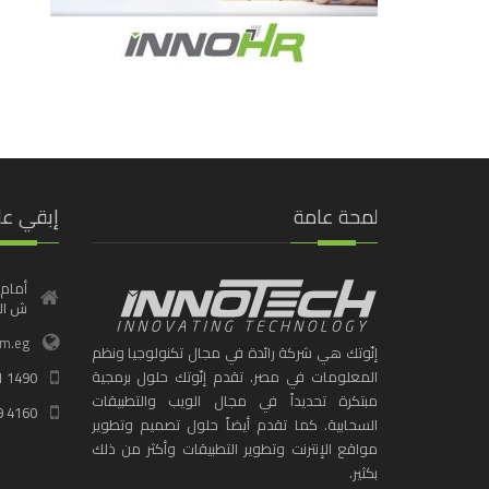
لمحة عامة
إبقي عل
أمام 
ش الف
om.eg
إنّوتك هي شركة رائدة في مجال تكنولوجيا ونظم
المعلومات في مصر. تقدم إنّوتك حلول برمجية
1 1490
مبتكرة تحديداً في مجال الويب والتطبيقات
9 4160
السحابية. كما تقدم أيضاً حلول تصميم وتطوير
مواقع الإنترنت وتطوير التطبيقات وأكثر من ذلك
بكثير.