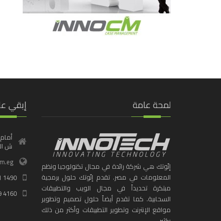
لمحة عامة
إبقي عل
أمام 
ش الف
om.eg
إنّوتك هي شركة رائدة في مجال تكنولوجيا ونظم
المعلومات في مصر. تقدم إنّوتك حلول برمجية
1 1490
مبتكرة تحديداً في مجال الويب والتطبيقات
9 4160
السحابية. كما تقدم أيضاً حلول تصميم وتطوير
مواقع الإنترنت وتطوير التطبيقات وأكثر من ذلك
بكثير.