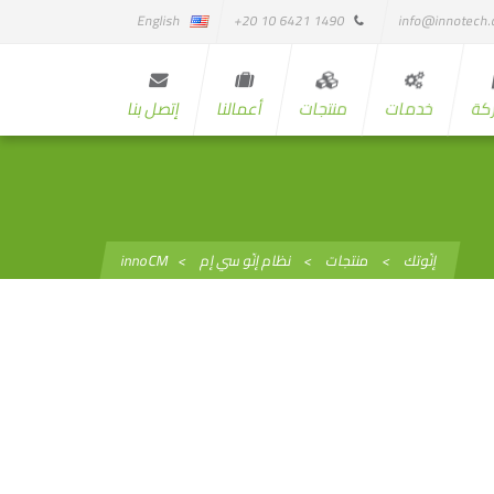
English
1490 6421 10 20+
info@innotech
كة
خدمات
منتجات
أعمالنا
إتصل بنا
إنّوتك
>
منتجات
>
نظام إنّو سي إم
>
innoCM