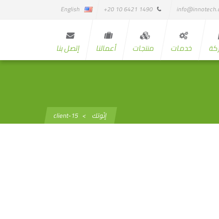
English
1490 6421 10 20+
info@innotech
كة
خدمات
منتجات
أعمالنا
إتصل بنا
إنّوتك
>
client-15