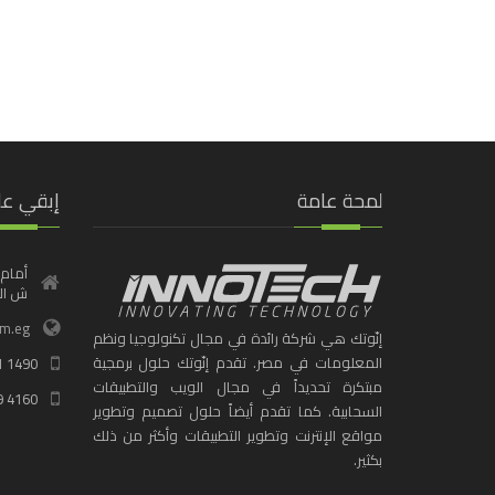
لمحة عامة
إبقي عل
أمام 
ش الف
om.eg
إنّوتك هي شركة رائدة في مجال تكنولوجيا ونظم
المعلومات في مصر. تقدم إنّوتك حلول برمجية
1 1490
مبتكرة تحديداً في مجال الويب والتطبيقات
9 4160
السحابية. كما تقدم أيضاً حلول تصميم وتطوير
مواقع الإنترنت وتطوير التطبيقات وأكثر من ذلك
بكثير.