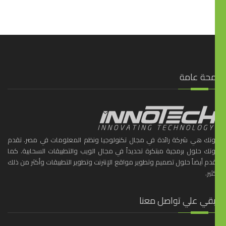
محة عامة
ّوتك هي شركة رائدة في مجال تكنولوجيا ونظم المعلومات في مصر. تقدم
ّوتك حلول برمجية مبتكرة تحديداً في مجال الويب والتطبيقات السحابية. كما
دم أيضاً حلول تصميم وتطوير مواقع الإنترنت وتطوير التطبيقات وأكثر من ذلك
ثير.
بقي علي تواصل معنا