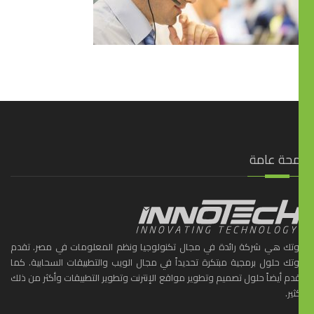
محة عامة
ّوتك هي شركة رائدة في مجال تكنولوجيا ونظم المعلومات في مصر. تقدم
ّوتك حلول برمجية مبتكرة تحديداً في مجال الويب والتطبيقات السحابية. كما
دم أيضاً حلول تصميم وتطوير مواقع الإنترنت وتطوير التطبيقات وأكثر من ذلك
ثير.