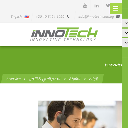
English
1490 6421 10 20+
info@innotech.com.eg
t-servi
إنّوتك
>
الشركة
>
الدعم الفني & الأمن
>
t-service